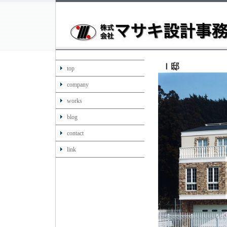
Ｉ邸
top
company
works
blog
contact
link