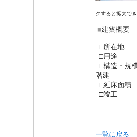
※
クすると拡大でき
■
建築概要
□所在地
□用
□構造・規
階建
□延床面積
□竣工 
一覧に戻る