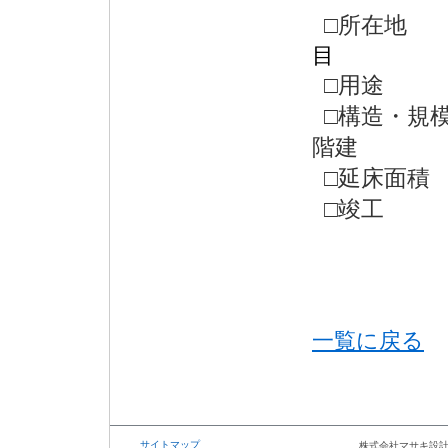
□所在
目
□用
□構造・規
階建
□延床面積
□竣工
一覧に戻る
サイトマップ
株式会社マサキ設計事務所〒