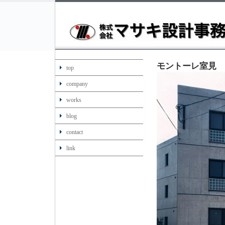
モントーレ室見
top
company
works
blog
contact
link